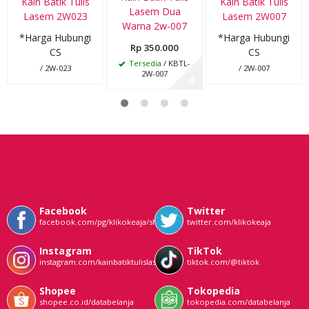
Kain Batik Tulis
Kain Batik Tulis
Lasem Dua
Lasem 2W023
Lasem 2W007
Warna 2w-007
*Harga Hubungi
*Harga Hubungi
Rp 350.000
CS
CS
Tersedia
/ KBTL-
/ 2W-023
/ 2W-007
2W-007
✚
Facebook
Twitter
facebook.com/pg/klikokeaja/shop/
twitter.com/klikokeaja
Instagram
TikTok
instagram.com/kainbatiktulislasem
tiktok.com/@tiktok
Shopee
Tokopedia
shopee.co.id/databelanja
tokopedia.com/databelanja