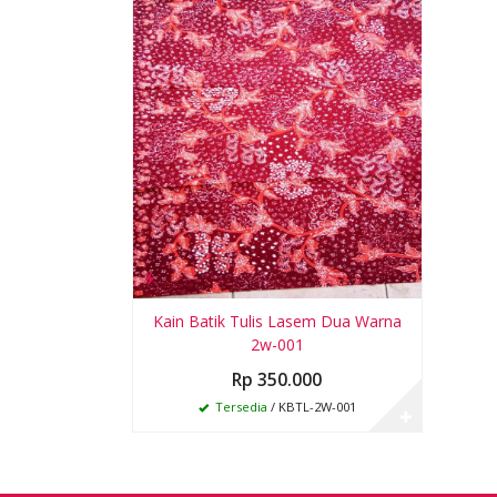
Kain Batik Tulis Lasem Dua Warna
2w-001
Rp 350.000
Tersedia
/ KBTL-2W-001
✚