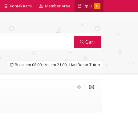
Kontak Kami
Member Area
Rp
0
0
Cari
Buka jam 08.00 s/d jam 21.00 , Hari Besar Tutup