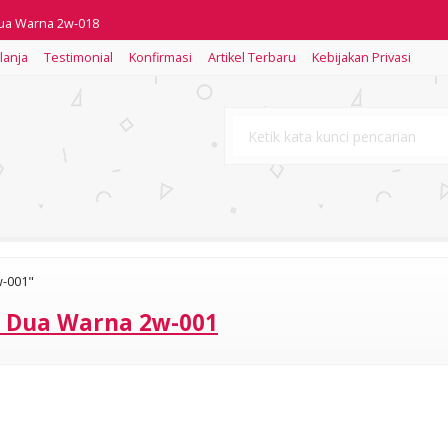
Dua Warna 2w-018
lanja
Testimonial
Konfirmasi
Artikel Terbaru
Kebijakan Privasi
Tiga Warna 3w-010
3W012
3W017
2W022
3W024
3W020
w-001"
Tiga Warna 3w-015
m Dua Warna 2w-001