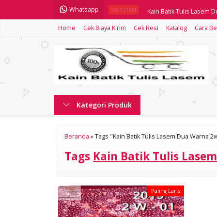
Whatsapp
Kain Batik Tulis Lasem 
HOT ITEM
Home
Cek Biaya Kirim
Cek Resi
Katalog
Cara Be
Kain Batik Tulis Lasem 
Kain Batik Tulis Lasem 
Kain Batik Tulis Lasem 
Kain Batik Tulis Lasem 
Kategori Produk
Kain Batik Tulis Lasem 
Kain Batik Tulis Lasem 
Beranda
»
Tags "Kain Batik Tulis Lasem Dua Warna 2
Kain Batik Tulis Lasem 
Tags
Kain Batik Tulis Lase
Paling Laris