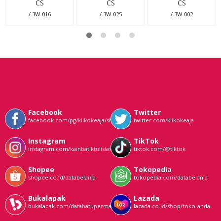
CS
CS
CS
/ 3W-016
/ 3W-025
/ 3W-002
Facebook
Twitter
facebook.com/pg/klikokeaja/shop/
twitter.com/klikokeaja
Instagram
TikTok
instagram.com/kainbatiktulislasem
tiktok.com/@tiktok
Shopee
Tokopedia
shopee.co.id/databelanja
tokopedia.com/databelanja
Bukalapak
Lazada
bukalapak.com/databatupermata
lazada.co.id/shop/toko-anda