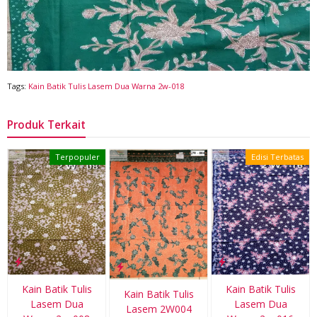
Tags:
Kain Batik Tulis Lasem Dua Warna 2w-018
Produk Terkait
Terpopuler
Edisi Terbatas
Kain Batik Tulis
Kain Batik Tulis
Kain Batik Tulis
Lasem Dua
Lasem Dua
Lasem 2W004