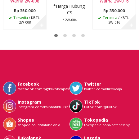
Warna 2w-008
Warna 2w-016
*Harga Hubungi
Rp 350.000
Rp 350.000
CS
Tersedia
/ KBTL-
Tersedia
/ KBTL-
/ 2W-004
2W-008
2W-016
✚
✚
Facebook
Twitter
facebook.com/pg/klikokeaja/shop/
twitter.com/klikokeaja
Instagram
TikTok
instagram.com/kainbatiktulislasem
tiktok.com/@tiktok
Shopee
Tokopedia
shopee.co.id/databelanja
tokopedia.com/databelanja
Bukalapak
Lazada