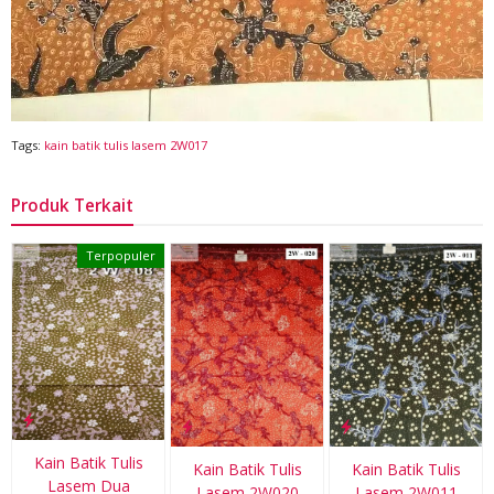
Tags:
kain batik tulis lasem 2W017
Produk Terkait
Terpopuler
Kain Batik Tulis
Kain Batik Tulis
Kain Batik Tulis
Lasem Dua
Lasem 2W020
Lasem 2W011