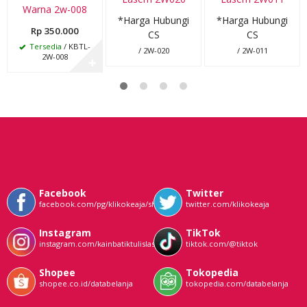
Warna 2w-008
*Harga Hubungi
*Harga Hubungi
Rp 350.000
CS
CS
Tersedia
/ KBTL-
/ 2W-020
/ 2W-011
2W-008
✚
Facebook
Twitter
facebook.com/pg/klikokeaja/shop/
twitter.com/klikokeaja
Instagram
TikTok
instagram.com/kainbatiktulislasem
tiktok.com/@tiktok
Shopee
Tokopedia
shopee.co.id/databelanja
tokopedia.com/databelanja