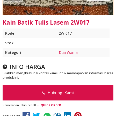
Kain Batik Tulis Lasem 2W017
Kode
2W-017
Stok
Kategori
Dua Warna
INFO HARGA
Silahkan menghubungi kontak kami untuk mendapatkan informasi harga
produk ini.
Hubungi Kami
Pemesanan lebih cepat!
QUICK ORDER
Bagikan ke