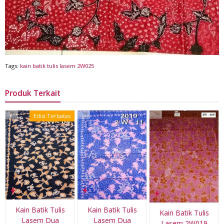
Tags:
kain batik tulis lasem 2W025
Produk Terkait
Edisi Terbatas
Kain Batik Tulis
Kain Batik Tulis
Kain Batik Tulis
Lasem Dua
Lasem Dua
Lasem 2W019