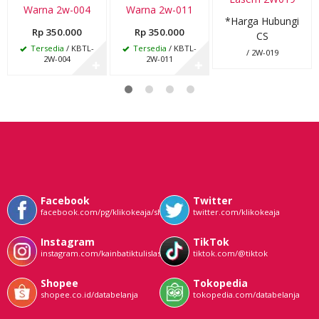
Warna 2w-004
Warna 2w-011
*Harga Hubungi
Rp 350.000
Rp 350.000
CS
Tersedia
/ KBTL-
Tersedia
/ KBTL-
/ 2W-019
2W-004
2W-011
✚
✚
Facebook
Twitter
facebook.com/pg/klikokeaja/shop/
twitter.com/klikokeaja
Instagram
TikTok
instagram.com/kainbatiktulislasem
tiktok.com/@tiktok
Shopee
Tokopedia
shopee.co.id/databelanja
tokopedia.com/databelanja