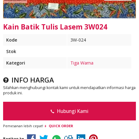
Kain Batik Tulis Lasem 3W024
Kode
3W-024
Stok
Kategori
Tiga Warna
INFO HARGA
Silahkan menghubungi kontak kami untuk mendapatkan informasi harga
produk ini.
Hubungi Kami
Pemesanan lebih cepat!
QUICK ORDER
Bagikan ke