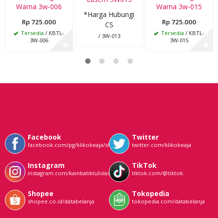
Warna 3w-006
Warna 3w-015
*Harga Hubungi
Rp 725.000
Rp 725.000
CS
Tersedia
/ KBTL-
Tersedia
/ KBTL-
/ 3W-013
3W-006
3W-015
✚
✚
Facebook
Twitter
facebook.com/pg/klikokeaja/shop/
twitter.com/klikokeaja
Instagram
TikTok
instagram.com/kainbatiktulislasem
tiktok.com/@tiktok
Shopee
Tokopedia
shopee.co.id/databelanja
tokopedia.com/databelanja