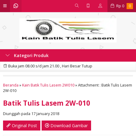
Rp
0
0
Kategori Produk
Buka jam 08.00 s/d jam 21.00 , Hari Besar Tutup
Beranda
»
Kain Batik Tulis Lasem 2W010
» Attachment : Batik Tulis Lasem
2W-010
Batik Tulis Lasem 2W-010
Diunggah pada 17 January 2018
Original Post
Download Gambar