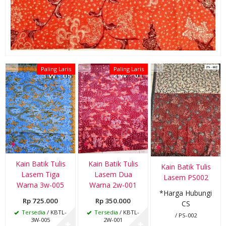
Paling Laris
Paling Laris
Kain Batik Tulis
Kain Batik Tulis
Kain Batik Tulis
Lasem Tiga
Lasem Dua
Lasem PS002
Warna 3w-005
Warna 2w-001
*Harga Hubungi
Rp 725.000
Rp 350.000
CS
Tersedia
/ KBTL-
Tersedia
/ KBTL-
/ PS-002
3W-005
2W-001
✚
✚