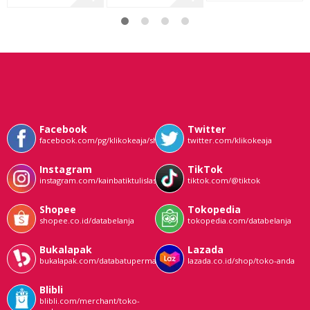
Facebook
Twitter
facebook.com/pg/klikokeaja/shop/
twitter.com/klikokeaja
Instagram
TikTok
instagram.com/kainbatiktulislasem
tiktok.com/@tiktok
Shopee
Tokopedia
shopee.co.id/databelanja
tokopedia.com/databelanja
Bukalapak
Lazada
bukalapak.com/databatupermata
lazada.co.id/shop/toko-anda
Blibli
blibli.com/merchant/toko-