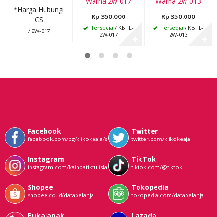
Warna 2w-017
Warna 2w-013
*Harga Hubungi
Rp 350.000
Rp 350.000
CS
Tersedia
/ KBTL-
Tersedia
/ KBTL-
/ 2W-017
2W-017
2W-013
✚
✚
Facebook
Twitter
facebook.com/pg/klikokeaja/shop/
twitter.com/klikokeaja
Instagram
TikTok
instagram.com/kainbatiktulislasem
tiktok.com/@tiktok
Shopee
Tokopedia
shopee.co.id/databelanja
tokopedia.com/databelanja
Bukalapak
Lazada