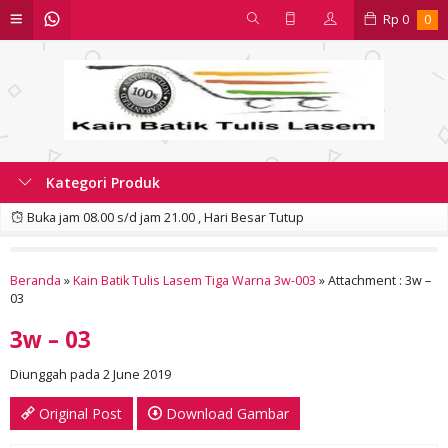
Rp
0
0
Kategori Produk
Buka jam 08.00 s/d jam 21.00 , Hari Besar Tutup
Beranda
»
Kain Batik Tulis Lasem Tiga Warna 3w-003
» Attachment : 3w –
03
3w – 03
Diunggah pada 2 June 2019
Original Post
Download Gambar