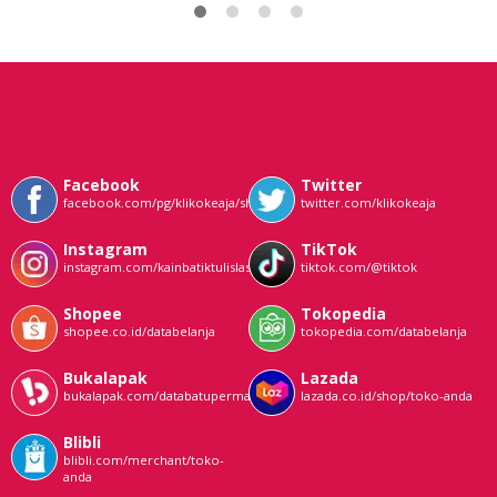
Facebook
Twitter
facebook.com/pg/klikokeaja/shop/
twitter.com/klikokeaja
Instagram
TikTok
instagram.com/kainbatiktulislasem
tiktok.com/@tiktok
Shopee
Tokopedia
shopee.co.id/databelanja
tokopedia.com/databelanja
Bukalapak
Lazada
bukalapak.com/databatupermata
lazada.co.id/shop/toko-anda
Blibli
blibli.com/merchant/toko-
anda