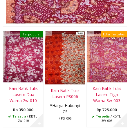
Terpopuler
Edisi Terbatas
Kain Batik Tulis
Kain Batik Tulis
Kain Batik Tulis
Lasem Dua
Lasem Tiga
Lasem PS006
Warna 2w-010
Warna 3w-003
*Harga Hubungi
Rp 350.000
Rp 725.000
CS
Tersedia
/ KBTL-
Tersedia
/ KBTL-
/ PS-006
2W-010
3W-003
✚
✚