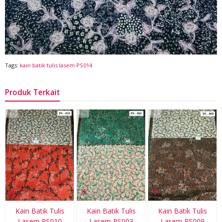
Tags:
kain batik tulis lasem PS014
Produk Terkait
Kain Batik Tulis
Kain Batik Tulis
Kain Batik Tulis
Lasem PS010
Lasem PS003
Lasem PS009