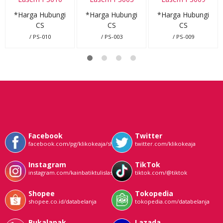
*Harga Hubungi
*Harga Hubungi
*Harga Hubungi
CS
CS
CS
/ PS-010
/ PS-003
/ PS-009
Facebook
Twitter
facebook.com/pg/klikokeaja/shop/
twitter.com/klikokeaja
Instagram
TikTok
instagram.com/kainbatiktulislasem
tiktok.com/@tiktok
Shopee
Tokopedia
shopee.co.id/databelanja
tokopedia.com/databelanja
Bukalapak
Lazada