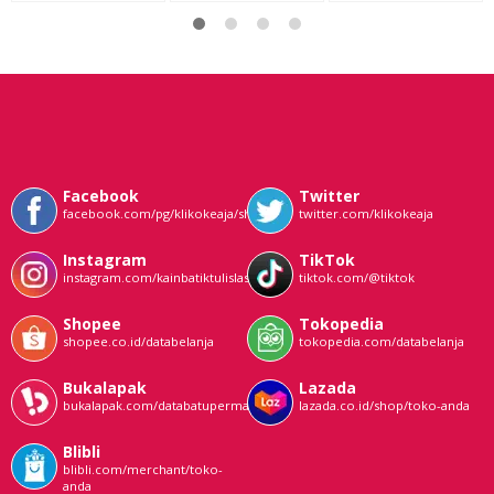
Facebook
Twitter
facebook.com/pg/klikokeaja/shop/
twitter.com/klikokeaja
Instagram
TikTok
instagram.com/kainbatiktulislasem
tiktok.com/@tiktok
Shopee
Tokopedia
shopee.co.id/databelanja
tokopedia.com/databelanja
Bukalapak
Lazada
bukalapak.com/databatupermata
lazada.co.id/shop/toko-anda
Blibli
blibli.com/merchant/toko-
anda