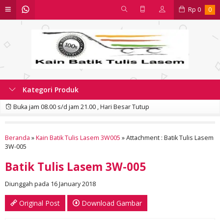
Rp
0
0
Kategori Produk
Buka jam 08.00 s/d jam 21.00 , Hari Besar Tutup
Beranda
»
Kain Batik Tulis Lasem 3W005
» Attachment : Batik Tulis Lasem
3W-005
Batik Tulis Lasem 3W-005
Diunggah pada 16 January 2018
Original Post
Download Gambar