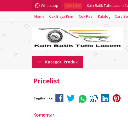
Whatsapp
Kain Batik Tulis Lasem 
HOT ITEM
Home
Cek Biaya Kirim
Cek Resi
Katalog
Cara Be
Kain Batik Tulis Lasem 
Kain Batik Tulis Lasem 
Kain Batik Tulis Lasem 
Kain Batik Tulis Lasem 
Kategori Produk
Kain Batik Tulis Lasem 
Kain Batik Tulis Lasem 
Pricelist
Kain Batik Tulis Lasem 
Bagikan ke
Komentar