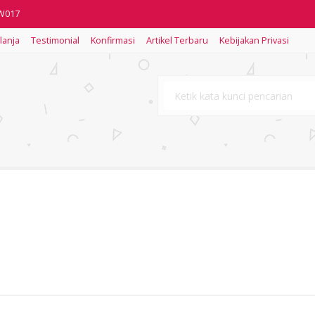
2W017
lanja
Testimonial
Konfirmasi
Artikel Terbaru
Kebijakan Privasi
2W004
PS012
Dua Warna 2w-009
3W029
2W009
PS011
3W009