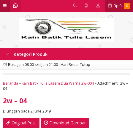
Rp
0
0
Kategori Produk
Buka jam 08.00 s/d jam 21.00 , Hari Besar Tutup
Beranda
»
Kain Batik Tulis Lasem Dua Warna 2w-004
» Attachment : 2w –
04
2w – 04
Diunggah pada 2 June 2019
Original Post
Download Gambar