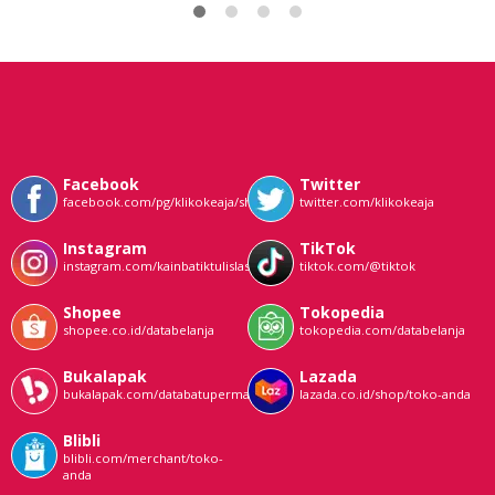
Facebook
Twitter
facebook.com/pg/klikokeaja/shop/
twitter.com/klikokeaja
Instagram
TikTok
instagram.com/kainbatiktulislasem
tiktok.com/@tiktok
Shopee
Tokopedia
shopee.co.id/databelanja
tokopedia.com/databelanja
Bukalapak
Lazada
bukalapak.com/databatupermata
lazada.co.id/shop/toko-anda
Blibli
blibli.com/merchant/toko-
anda