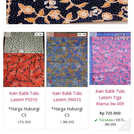
Kain Batik Tulis
Kain Batik Tulis
Kain Batik Tulis
Lasem Tiga
Lasem PS010
Lasem 3W010
Warna 3w-009
*Harga Hubungi
*Harga Hubungi
Rp 725.000
CS
CS
Tersedia
/ KBTL-
/ PS-010
/ 3W-010
3W-009
✚