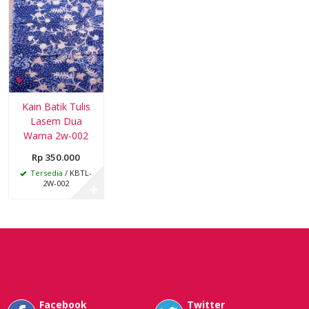
Kain Batik Tulis
Lasem Dua
Warna 2w-002
Rp 350.000
Tersedia
/ KBTL-
2W-002
✚
Facebook
Twitter