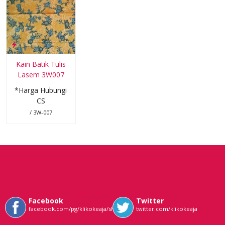
Kain Batik Tulis
Lasem 3W007
*Harga Hubungi
CS
/ 3W-007
Facebook
Twitter
facebook.com/pg/klikokeaja/shop/
twitter.com/klikokeaja