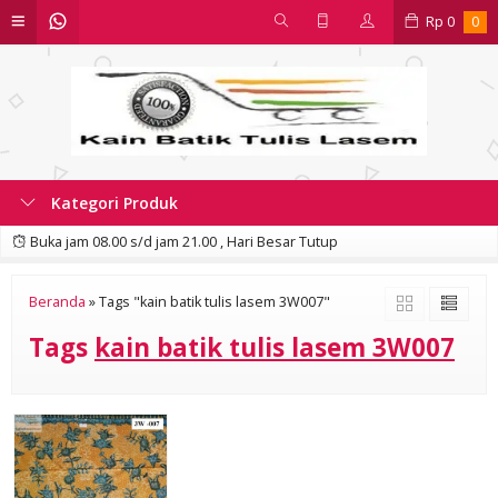
Rp
0
0
Kategori Produk
Buka jam 08.00 s/d jam 21.00 , Hari Besar Tutup
Beranda
»
Tags "kain batik tulis lasem 3W007"
Tags
kain batik tulis lasem 3W007