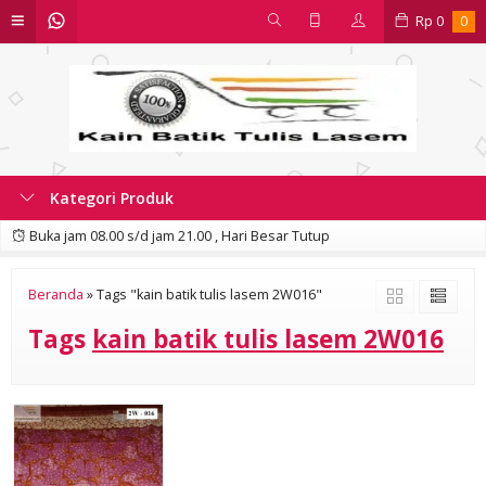
Rp
0
0
Kategori Produk
Buka jam 08.00 s/d jam 21.00 , Hari Besar Tutup
Beranda
»
Tags "kain batik tulis lasem 2W016"
Tags
kain batik tulis lasem 2W016