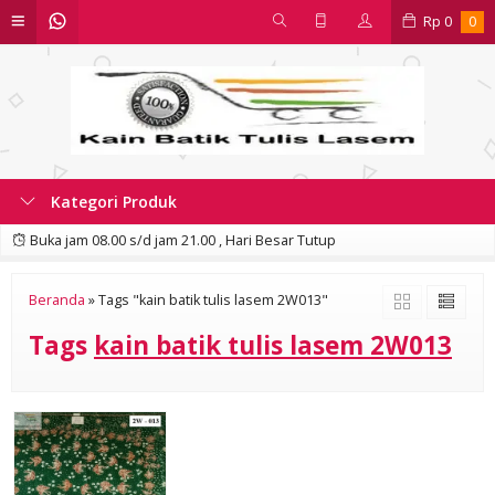
Rp
0
0
Kategori Produk
Buka jam 08.00 s/d jam 21.00 , Hari Besar Tutup
Beranda
»
Tags "kain batik tulis lasem 2W013"
Tags
kain batik tulis lasem 2W013