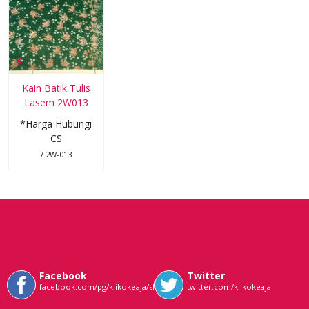
Kain Batik Tulis
Lasem 2W013
*Harga Hubungi
CS
/ 2W-013
Facebook
Twitter
facebook.com/pg/klikokeaja/shop/
twitter.com/klikokeaja